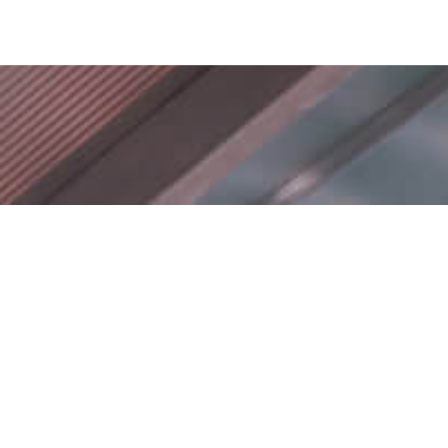
Gerüstbau
Wir bauen Arbeits-, Fang- und Schutzgerüste gem. DI
Bauwirtschaft.