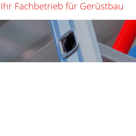
Ihr Fachbetrieb für Gerüstbau
N 4420, DIN EN 12810 und 12811 entsprechend den Vorschri