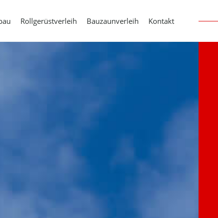
bau
Rollgerüstverleih
Bauzaunverleih
Kontakt